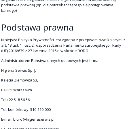
podstawie prawnej (np. dla potrzeb toczącego się postępowania
karnego).
Podstawa prawna
Niniejsza Polityka Prywatności jest zgodna z przepisami wynikającymi z
art. 13 ust. 1 i ust. 2 rozporządzenia Parlamentu Europejskiego i Rady
(UE) 2016/679 z 27 kwietnia 2016 r. w skrócie RODO.
Administratorem Państwa danych osobowych jest firma:
Higiena Serwis Sp. J.
Księcia Ziemowita 53,
03-885 Warszawa
Tel.: 22 518 56 56
Tel. komórkowy: 510-110-000
E-mail: biuro@higienaserwis.pl
Cel zbierania danych osobowych