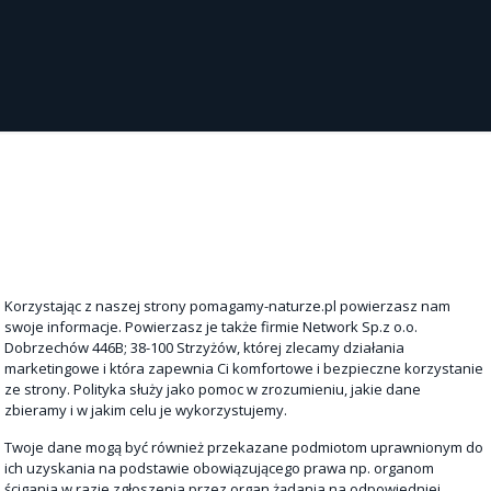
Korzystając z naszej strony pomagamy-naturze.pl powierzasz nam
swoje informacje. Powierzasz je także firmie Network Sp.z o.o.
Dobrzechów 446B; 38-100 Strzyżów, której zlecamy działania
marketingowe i która zapewnia Ci komfortowe i bezpieczne korzystanie
ze strony. Polityka służy jako pomoc w zrozumieniu, jakie dane
zbieramy i w jakim celu je wykorzystujemy.
Twoje dane mogą być również przekazane podmiotom uprawnionym do
ich uzyskania na podstawie obowiązującego prawa np. organom
ścigania w razie zgłoszenia przez organ żądania na odpowiedniej